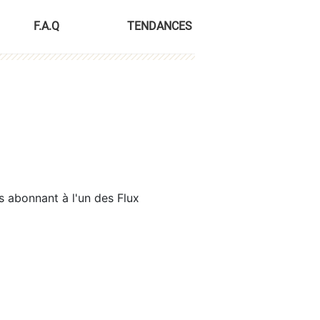
F.A.Q
TENDANCES
s abonnant à l'un des Flux