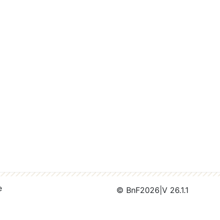
e
© BnF
2026
|
V 26.1.1