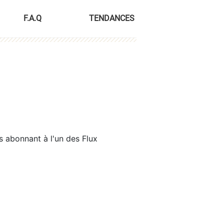
F.A.Q
TENDANCES
s abonnant à l'un des Flux