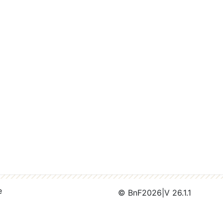
e
© BnF
2026
|
V 26.1.1