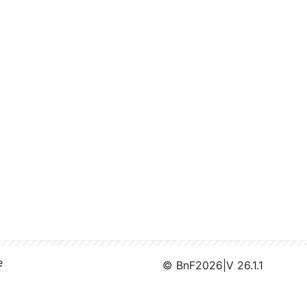
e
© BnF
2026
|
V 26.1.1