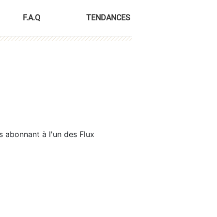
F.A.Q
TENDANCES
s abonnant à l'un des Flux