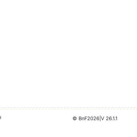
e
© BnF
2026
|
V 26.1.1