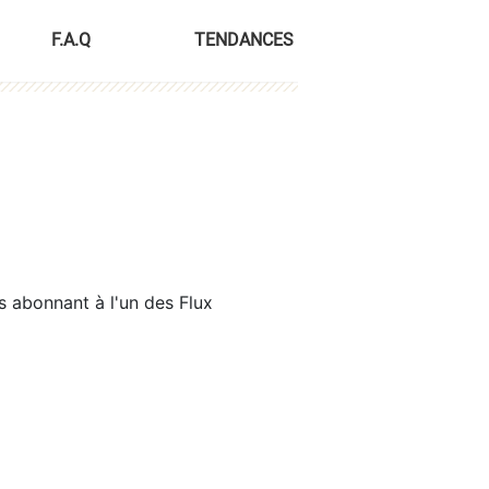
F.A.Q
TENDANCES
s abonnant à l'un des Flux