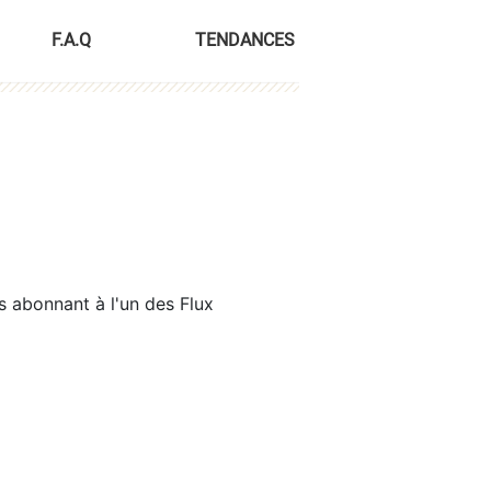
F.A.Q
TENDANCES
s abonnant à l'un des Flux