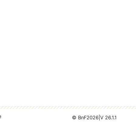
e
© BnF
2026
|
V 26.1.1