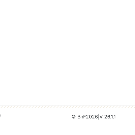
e
© BnF
2026
|
V 26.1.1