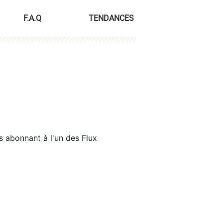
F.A.Q
TENDANCES
s abonnant à l'un des Flux