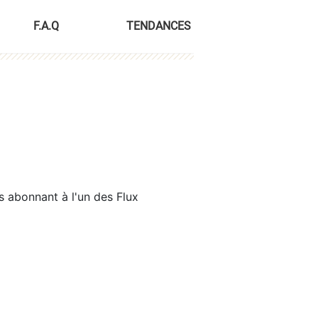
F.A.Q
TENDANCES
s abonnant à l'un des Flux