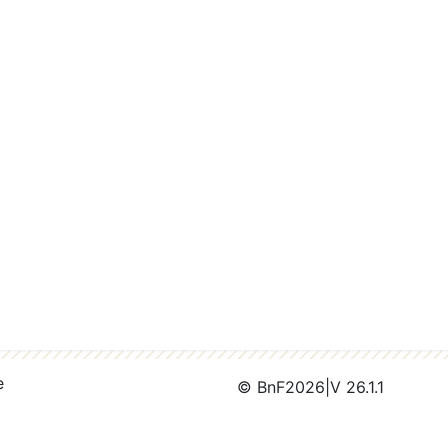
e
© BnF
2026
|
V 26.1.1