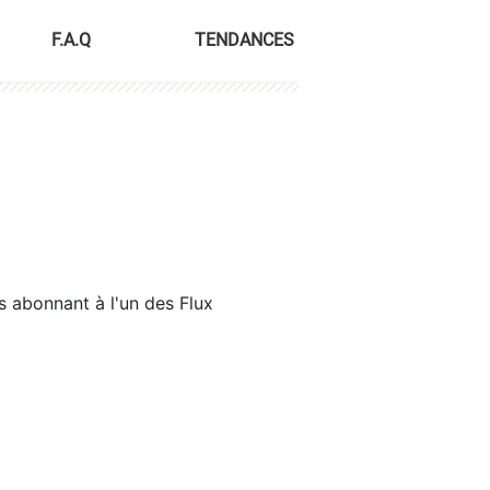
F.A.Q
TENDANCES
s abonnant à l'un des Flux