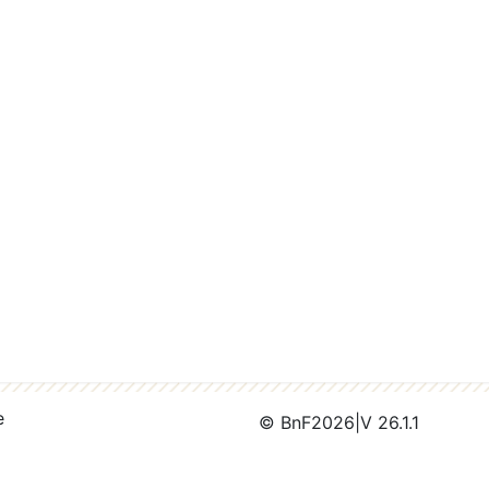
e
© BnF
2026
|
V 26.1.1