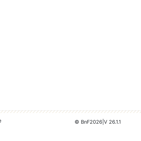
e
© BnF
2026
|
V 26.1.1