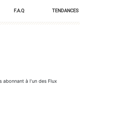
F.A.Q
TENDANCES
s abonnant à l'un des Flux