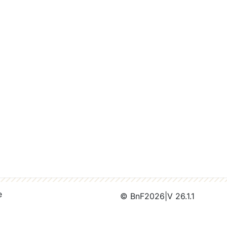
e
© BnF
2026
|
V 26.1.1