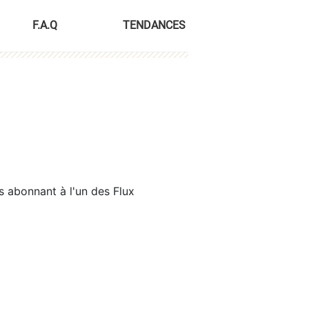
F.A.Q
TENDANCES
s abonnant à l'un des Flux