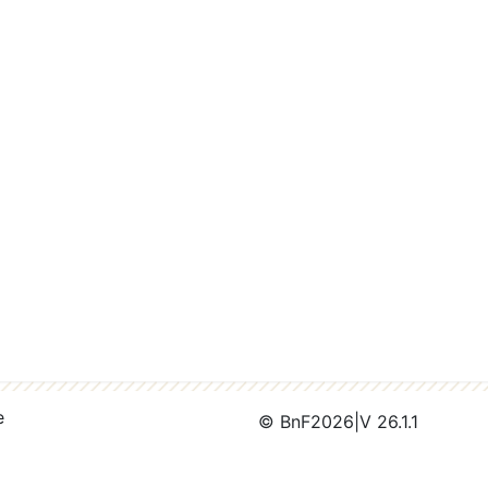
e
© BnF
2026
|
V 26.1.1