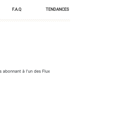
F.A.Q
TENDANCES
s abonnant à l'un des Flux