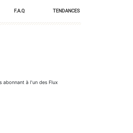
F.A.Q
TENDANCES
s abonnant à l'un des Flux