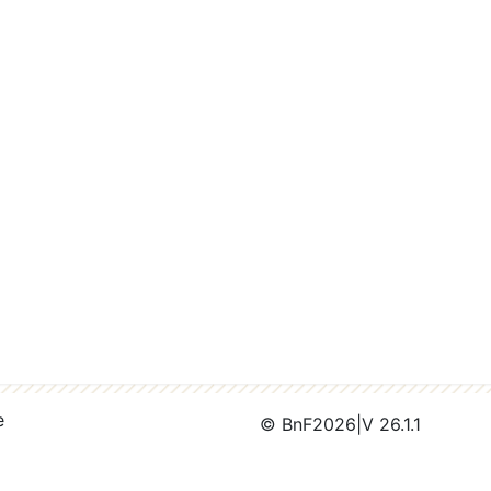
e
© BnF
2026
|
V 26.1.1