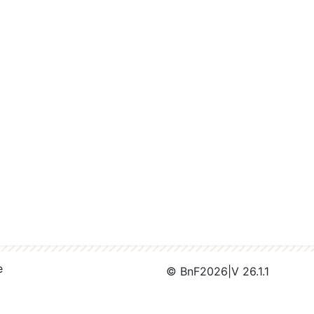
e
© BnF
2026
|
V 26.1.1