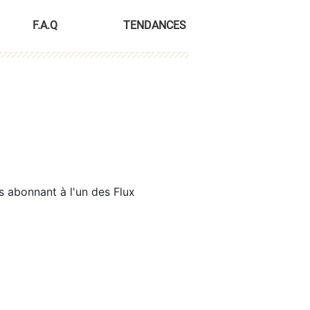
F.A.Q
TENDANCES
s abonnant à l'un des Flux