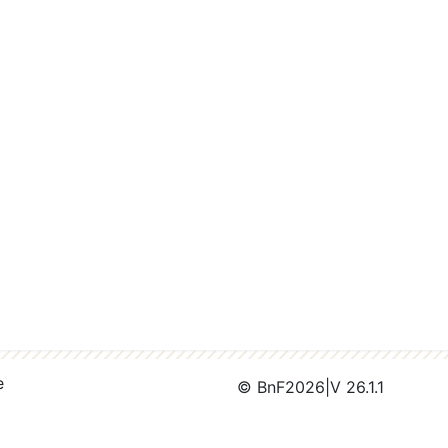
e
© BnF
2026
|
V 26.1.1