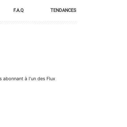
F.A.Q
TENDANCES
s abonnant à l'un des Flux