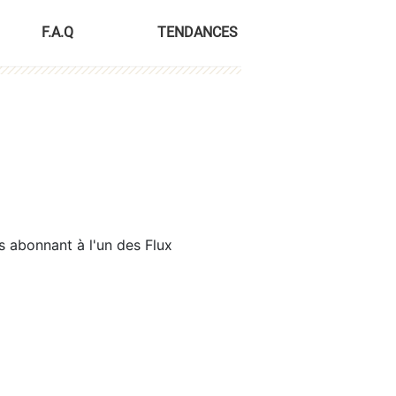
F.A.Q
TENDANCES
s abonnant à l'un des Flux