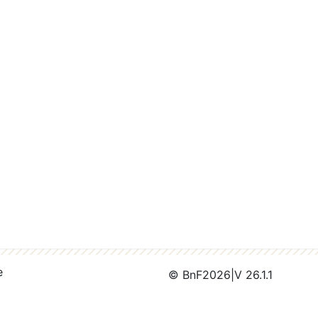
e
© BnF
2026
|
V 26.1.1