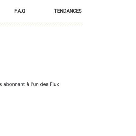
F.A.Q
TENDANCES
s abonnant à l'un des Flux