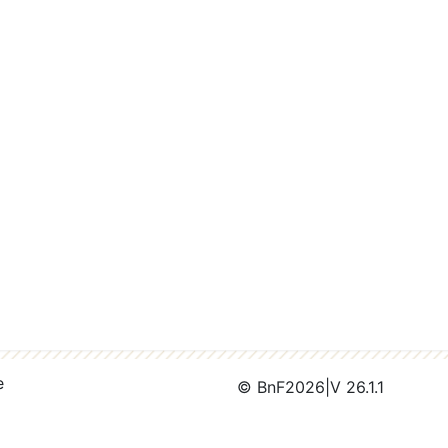
e
© BnF
2026
|
V 26.1.1