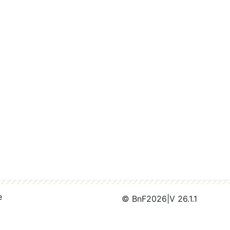
e
© BnF
2026
|
V 26.1.1