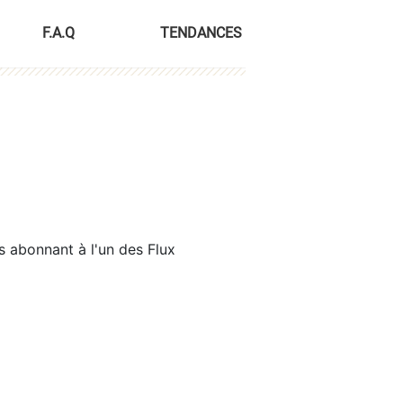
F.A.Q
TENDANCES
s abonnant à l'un des Flux