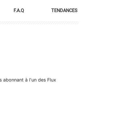
F.A.Q
TENDANCES
s abonnant à l'un des Flux