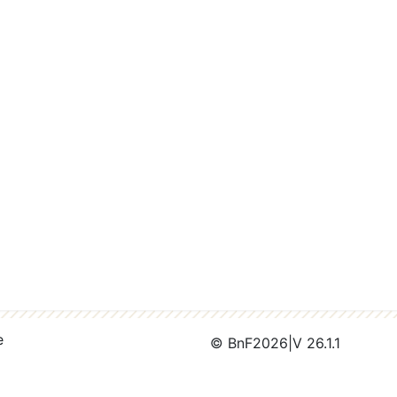
e
© BnF
2026
|
V 26.1.1