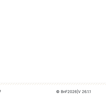
e
© BnF
2026
|
V 26.1.1