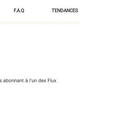
F.A.Q
TENDANCES
s abonnant à l'un des Flux