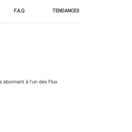
F.A.Q
TENDANCES
s abonnant à l'un des Flux