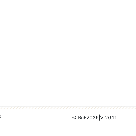
e
© BnF
2026
|
V 26.1.1