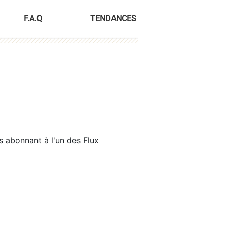
F.A.Q
TENDANCES
s abonnant à l'un des Flux