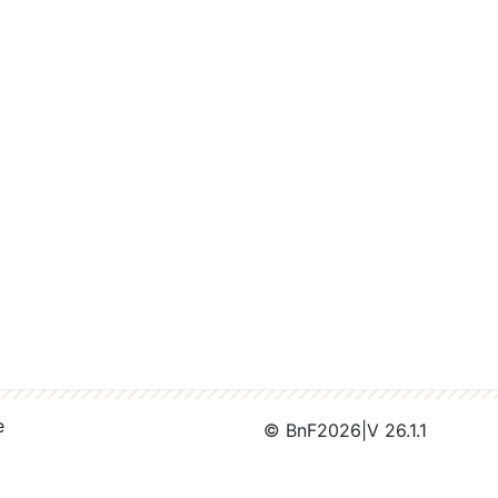
e
© BnF
2026
|
V 26.1.1