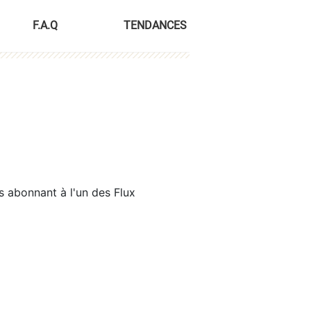
F.A.Q
TENDANCES
s abonnant à l'un des Flux