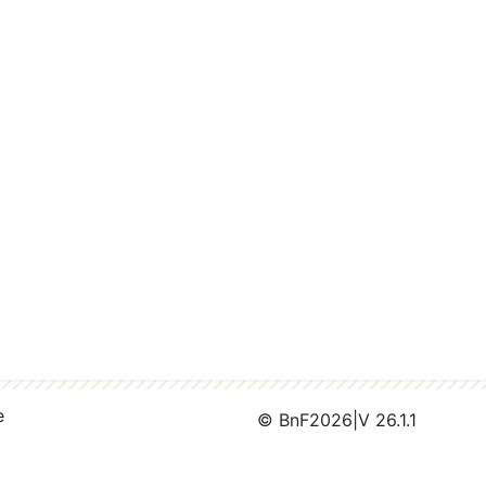
e
© BnF
2026
|
V 26.1.1