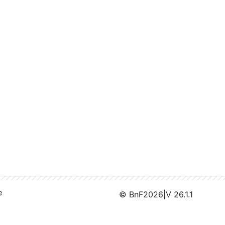
e
© BnF
2026
|
V 26.1.1