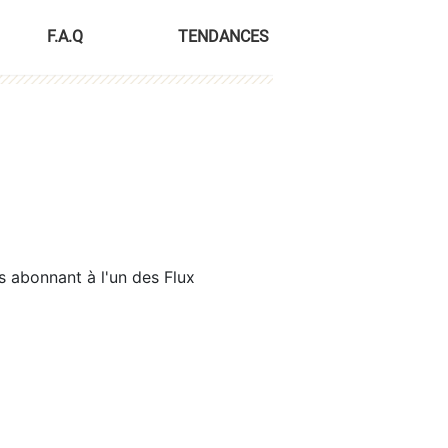
F.A.Q
TENDANCES
s abonnant à l'un des Flux