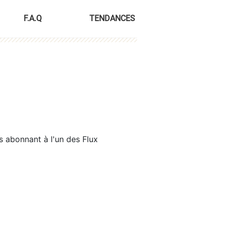
F.A.Q
TENDANCES
s abonnant à l'un des Flux