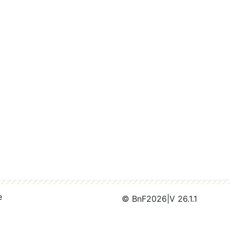
e
© BnF
2026
|
V 26.1.1