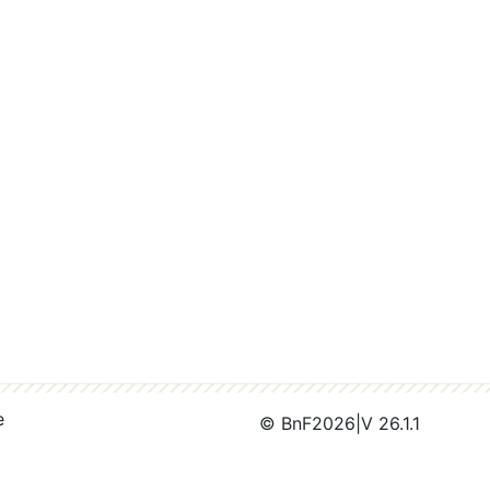
e
© BnF
2026
|
V 26.1.1