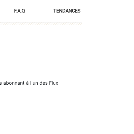
F.A.Q
TENDANCES
s abonnant à l'un des Flux