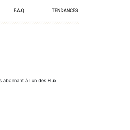
F.A.Q
TENDANCES
s abonnant à l'un des Flux