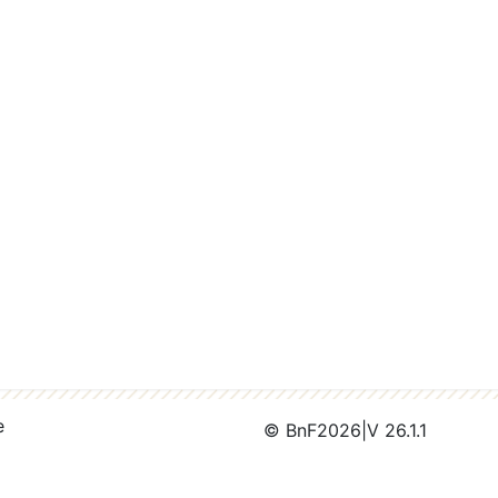
e
© BnF
2026
|
V 26.1.1