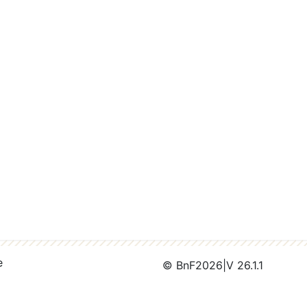
e
© BnF
2026
|
V 26.1.1