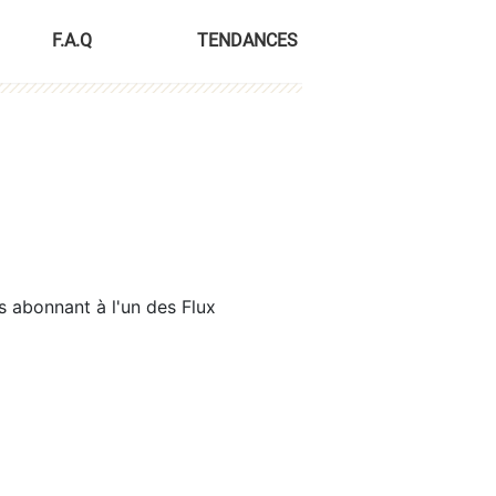
F.A.Q
TENDANCES
s abonnant à l'un des Flux