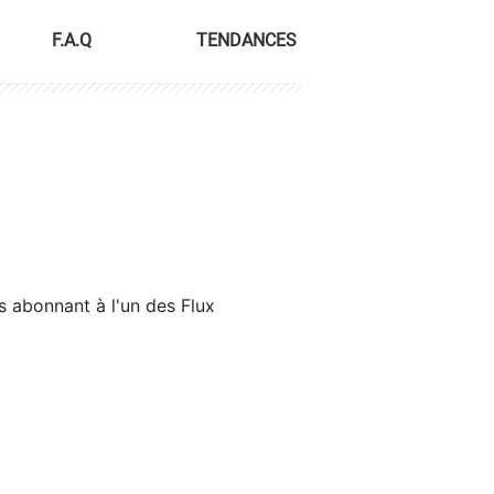
F.A.Q
TENDANCES
s abonnant à l'un des Flux