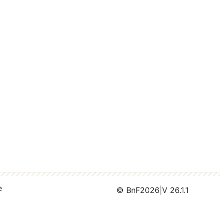
e
© BnF
2026
|
V 26.1.1