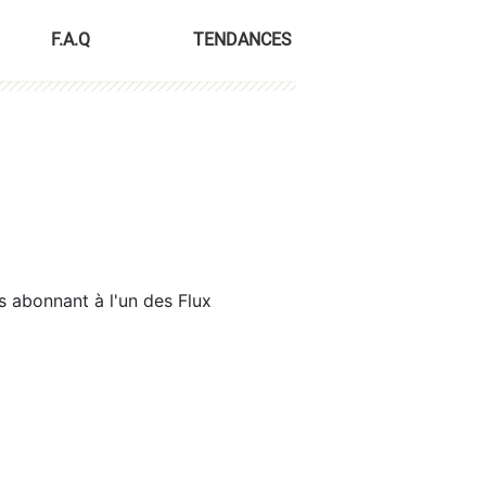
F.A.Q
TENDANCES
s abonnant à l'un des Flux