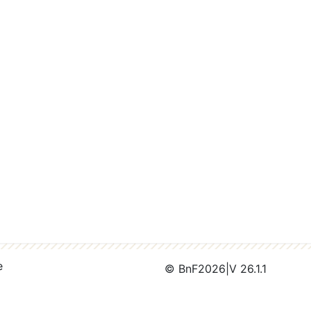
e
© BnF
2026
|
V 26.1.1