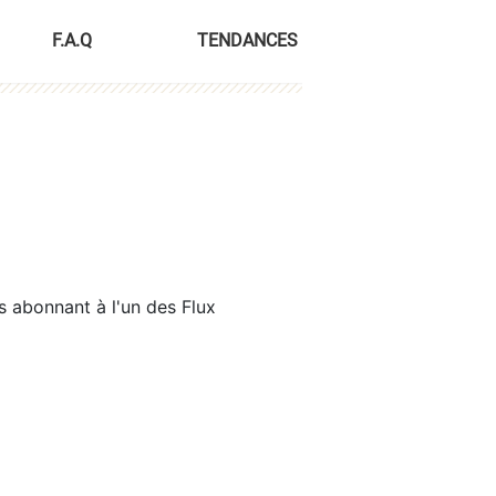
F.A.Q
TENDANCES
s abonnant à l'un des Flux