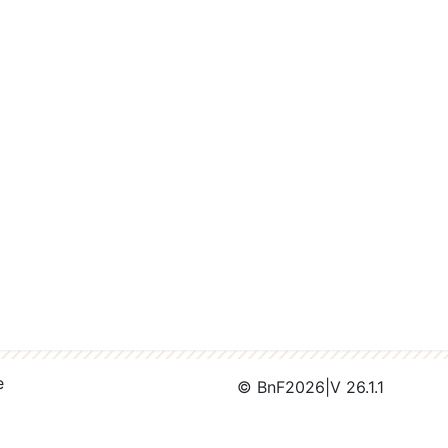
e
© BnF
2026
|
V 26.1.1