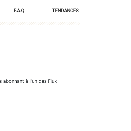
F.A.Q
TENDANCES
s abonnant à l'un des Flux