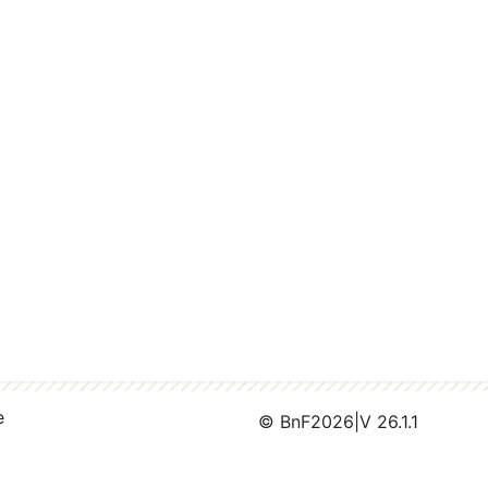
e
© BnF
2026
|
V 26.1.1