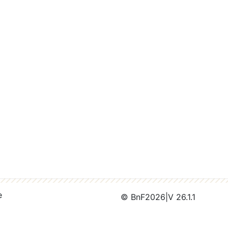
e
© BnF
2026
|
V 26.1.1