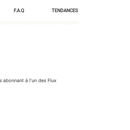
F.A.Q
TENDANCES
s abonnant à l'un des Flux