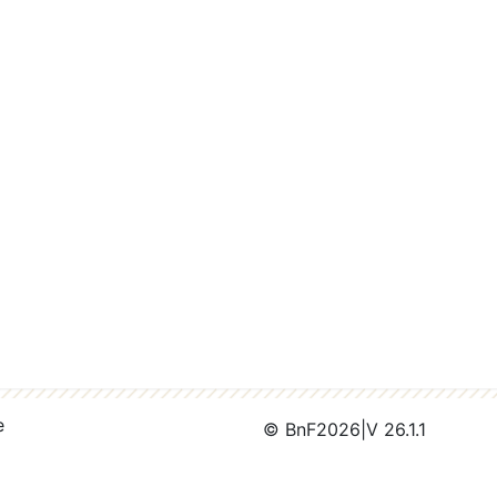
e
© BnF
2026
|
V 26.1.1