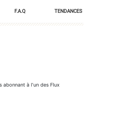
F.A.Q
TENDANCES
s abonnant à l'un des Flux