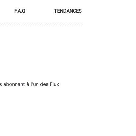
F.A.Q
TENDANCES
s abonnant à l'un des Flux