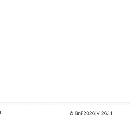
e
© BnF
2026
|
V 26.1.1