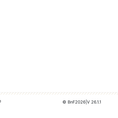
e
© BnF
2026
|
V 26.1.1