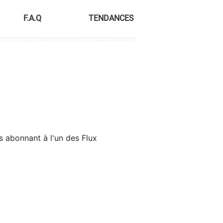
F.A.Q
TENDANCES
s abonnant à l'un des Flux