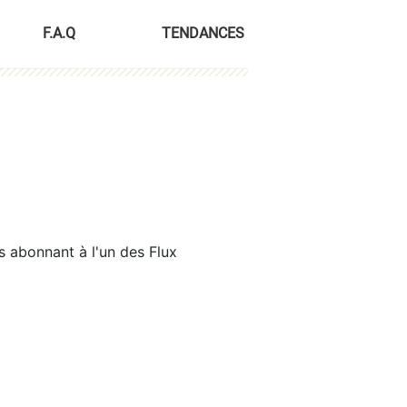
F.A.Q
TENDANCES
s abonnant à l'un des Flux