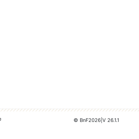
e
© BnF
2026
|
V 26.1.1