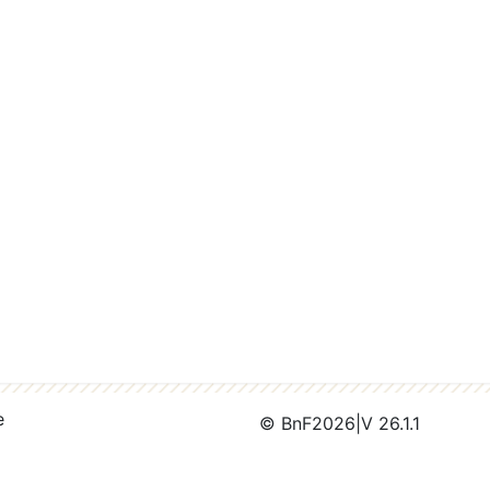
e
© BnF
2026
|
V 26.1.1