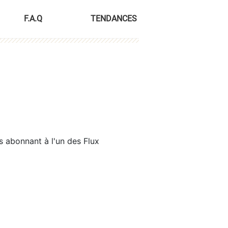
F.A.Q
TENDANCES
s abonnant à l'un des Flux