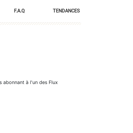
F.A.Q
TENDANCES
s abonnant à l'un des Flux