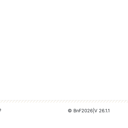
e
© BnF
2026
|
V 26.1.1