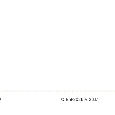
e
© BnF
2026
|
V 26.1.1