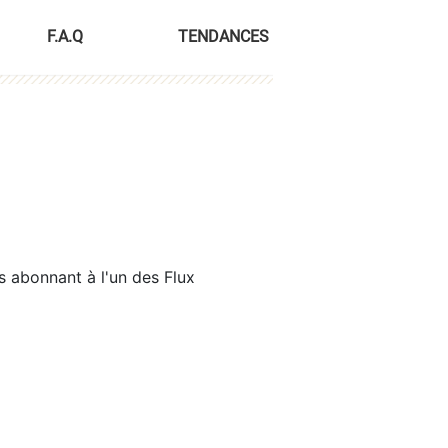
F.A.Q
TENDANCES
s abonnant à l'un des Flux