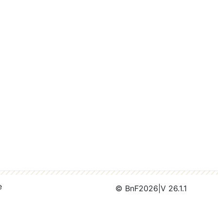
e
© BnF
2026
|
V 26.1.1