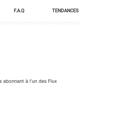
F.A.Q
TENDANCES
s abonnant à l'un des Flux