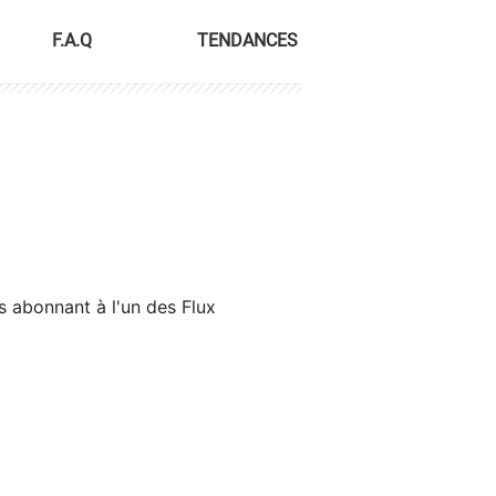
F.A.Q
TENDANCES
s abonnant à l'un des Flux