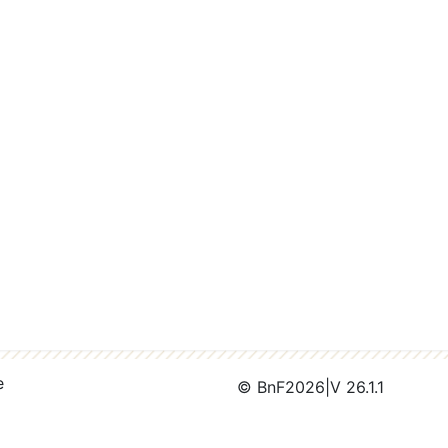
e
© BnF
2026
|
V 26.1.1