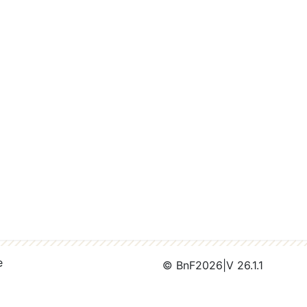
e
© BnF
2026
|
V 26.1.1