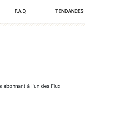
F.A.Q
TENDANCES
s abonnant à l'un des Flux