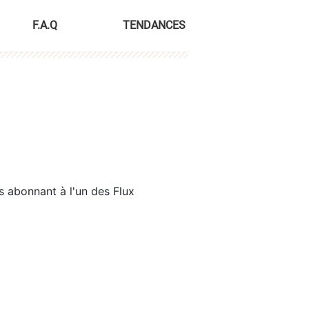
F.A.Q
TENDANCES
s abonnant à l'un des Flux