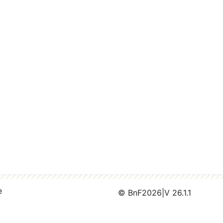
e
© BnF
2026
|
V 26.1.1