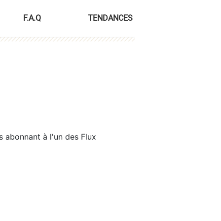
F.A.Q
TENDANCES
s abonnant à l'un des Flux