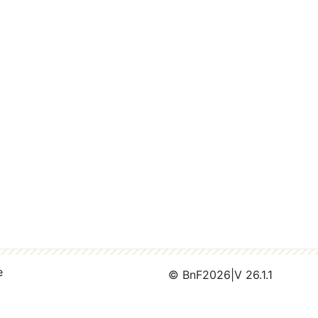
e
© BnF
2026
|
V 26.1.1