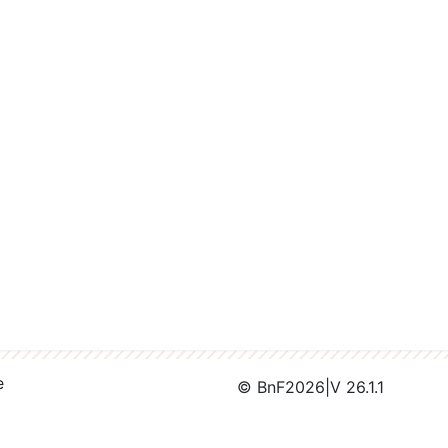
e
© BnF
2026
|
V 26.1.1