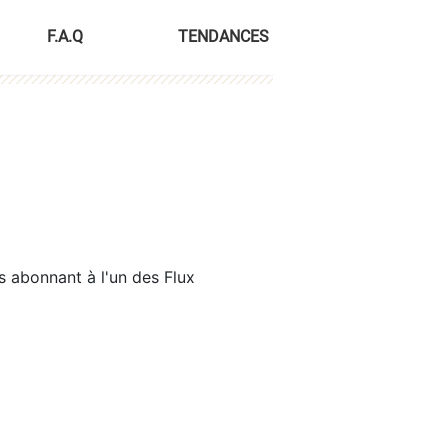
F.A.Q
TENDANCES
s abonnant à l'un des Flux