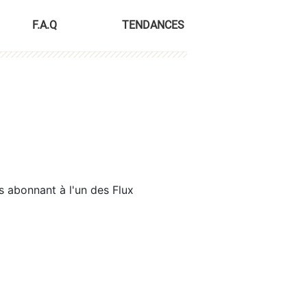
F.A.Q
TENDANCES
s abonnant à l'un des Flux