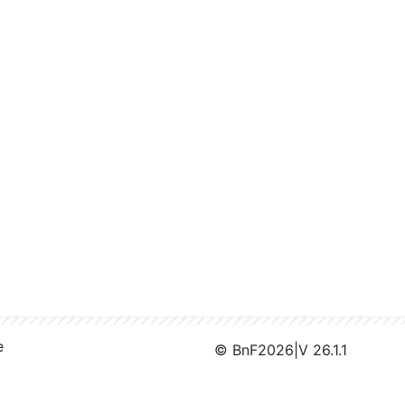
e
© BnF
2026
|
V 26.1.1