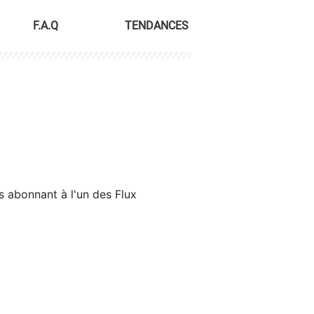
F.A.Q
TENDANCES
s abonnant à l'un des Flux