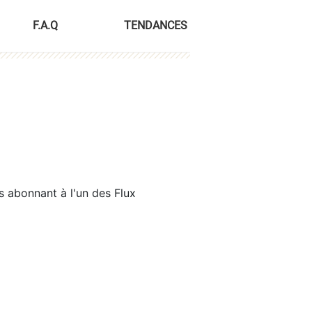
F.A.Q
TENDANCES
s abonnant à l'un des Flux