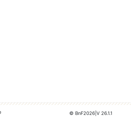
e
© BnF
2026
|
V 26.1.1