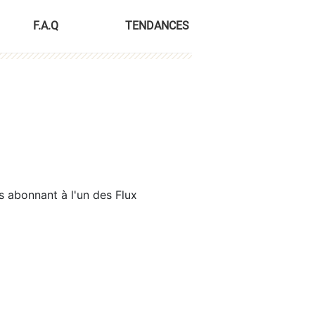
F.A.Q
TENDANCES
s abonnant à l'un des Flux