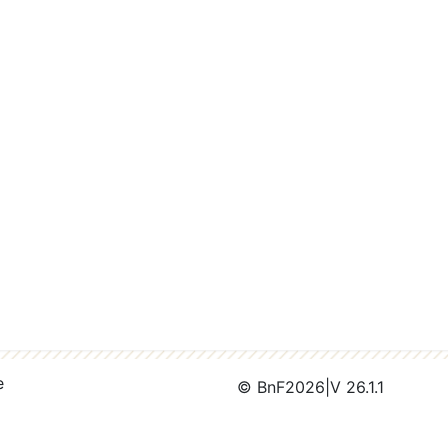
e
© BnF
2026
|
V 26.1.1