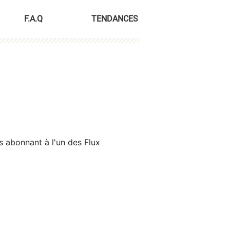
F.A.Q
TENDANCES
s abonnant à l'un des Flux