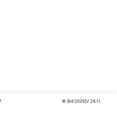
e
© BnF
2026
|
V 26.1.1